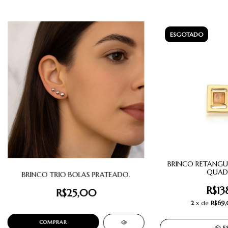
ESGOTADO
BRINCO RETANGU
QUAD
BRINCO TRIO BOLAS PRATEADO.
R$13
R$25,00
2
x de
R$69
E